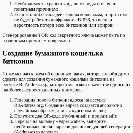
Необходимость хранения вдали от воды и огня по
понятным причинам;
Если кто-либо завладеет вашим кошельком, и при этом
не будет работать шифрование BIP38, то велика
вероятность потери всех биткоинов или эфиров;
Сгенерированный QR-код секретного ключа может быть по
различным причинам поврежден.
Создание бумажного кошелька
биткоина
Ниже мы расскажем об основных шагах, которые необходимо
сделать для создания бумажного кошелька биткоина на
ресурсе BitAddress.org, который мы взяли в качестве одного из
наиболее распространенных примеров.
Генерация нового биткоин адреса на ресурсе
BitAddress.org. Создание адреса создается абсолютно
случайным образом, двигая курсором мыши;
Получите два QR-кода (публичный и приватный);
Перейдя на вкладку «Paper wallet», выберите
необходимое число адресов для последующей генерации
(Addresses to generate).