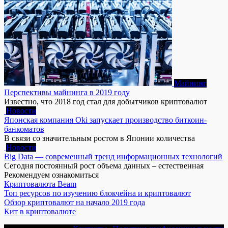
Майнинг
Перспективы майнинга в 2019 году
Известно, что 2018 год стал для добытчиков криптовалют
Новости
Японская компания Oki запускает производство биткоин-
банкоматов
В связи со значительным ростом в Японии количества
Новости
Big Data — современный тренд информационных технологий
Сегодня постоянный рост объема данных – естественная
Рекомендуем ознакомиться
Криптовалюта Beam
Топ ресурсов по изучению блокчейна и криптовалют
Обзор криптовалют на начало 2019 года
Кит в криптовалюте