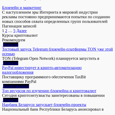
Блокчейн и маркетинг
С наступлением эры Интернета в мировой индустрии
рекламы постоянно предпринимаются попытки по созданию
новых способов охвата определенных групп пользователей
Пагинация записей
1
2
…
5
Далее
Курсы криптовалют
Рекомендуем
Новости
Тестовый запуск Telegram блокчейн-платформы TON уже этой
осенью
TON (Telegram Open Network) планируется запустить в
Новости
PayPal инвестирует в крипто-автоматизацию
налогообложения
Поставщику программного обеспечения TaxBit
компаниями PayPal
Криптовалюта
Топ ресурсов по изучению блокчейна и криптовалют
Сегодня криптоэнтузиасты заинтересованы в повышении
Новости
Нацбанк Беларуси запускает блокчейн-проекты
Национальный банк Республики Беларусь анонсировал в