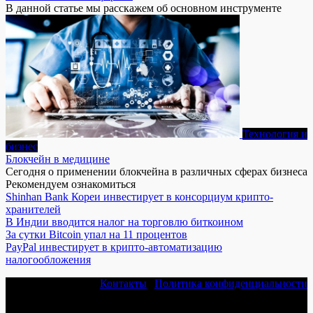
В данной статье мы расскажем об основном инструменте
Технология и
бизнес
Блокчейн в медицине
Сегодня о применении блокчейна в различных сферах бизнеса
Рекомендуем ознакомиться
Shinhan Bank Кореи инвестирует в консорциум крипто-
хранителей
В Индии вводится налог на торговлю биткоином
За сутки Bitcoin упал на 11 процентов
PayPal инвестирует в крипто-автоматизацию
налогообложения
Контакты
|
Политика конфиденциальности
© 2026 Криптовалюта - новости, обзоры и инвестиции